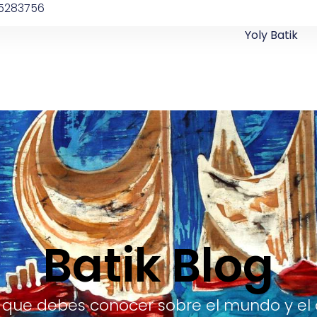
5283756
Yoly Batik
Batik Blog
 que debes conocer sobre el mundo y el 